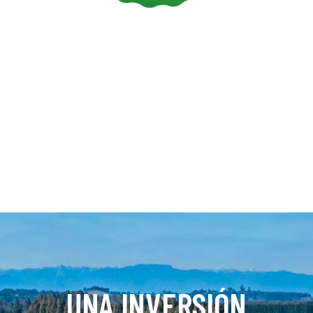
UNA INVERSIÓN PARA TU
FUTURO
Invierte de manera segura y con ganancias, este es
el lugar que buscabas con plusvalía 100%
asegurada.
UNA INVERSIÓN