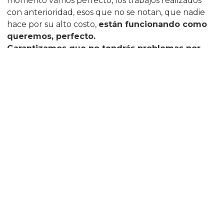
momento vamos perfecto, los trabajos realizados
con anterioridad, esos que no se notan, que nadie
hace por su alto costo,
están funcionando como
queremos, perfecto.
Garantizamos que no tendrás problemas por
este motivo.
Así mismo, trabajamos en ornamentar con cientos de
arboles, flores y algunas sorpresas el sector de la
laguna, otra de las maravillas de la naturaleza que
nos ofrece Lagunita Frutillar, antes de insertar las
truchas que le darán vida y colorido.
Por último,
realizamos el acondicionamiento de
otras grandes áreas verdes, en las que pronto
queremos ver correr y juguetear a tus hijos, a tus
nietos, a tu familia.
No es un sueño, y lo puedes comprobar tú
mismo:
es una feliz realidad, una fantástica realidad