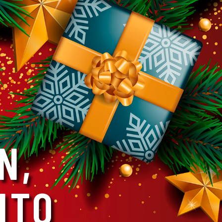
N,
NTO